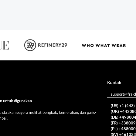
Kontak
support@fraic
n untuk digunakan.
(US) +1 (443
(UK) +44208
 Anda akan segera melihat bengkak, kemerahan, dan garis-
(DE) +49800
bali.
(FR) +33800
(PL) +48800
(SV) +46103