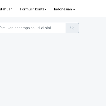
etahuan
Formulir kontak
Indonesian