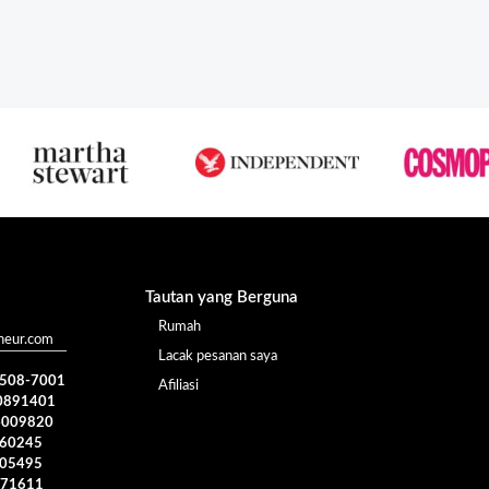
Tautan yang Berguna
Rumah
heur.com
Lacak pesanan saya
) 508-7001
Afiliasi
0891401
4009820
960245
005495
371611