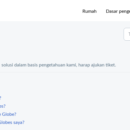
Rumah
Dasar peng
olusi dalam basis pengetahuan kami, harap ajukan tiket.
?
es?
e Globe?
Globes saya?