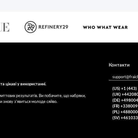
Контакти
support@fraic
та цікаві у використанні.
(US) +1 (443
(UK) +44208
иттєвих результатів. Ви побачите, що набряки,
(DE) +49800
 знову з’явиться молоде сяйво.
(FR) +33800
(PL) +48800
(SV) +46103