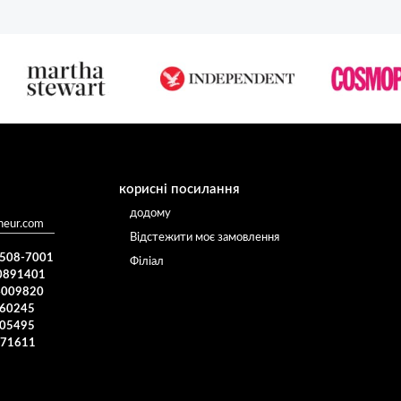
корисні посилання
додому
heur.com
Відстежити моє замовлення
) 508-7001
Філіал
0891401
4009820
960245
005495
371611