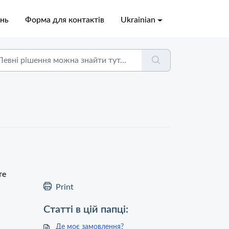
ань
Форма для контактів
Ukrainian
те
Print
Статті в цій папці:
Де моє замовлення?