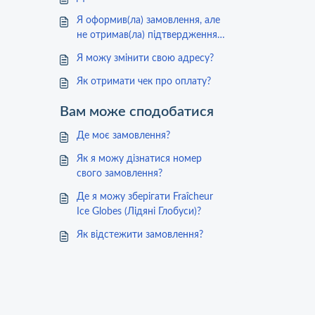
Я оформив(ла) замовлення, але
не отримав(ла) підтвердження
замовлення
Я можу змінити свою адресу?
Як отримати чек про оплату?
Вам може сподобатися
Де моє замовлення?
Як я можу дізнатися номер
свого замовлення?
Де я можу зберігати Fraîcheur
Ice Globes (Лідяні Глобуси)?
Як відстежити замовлення?