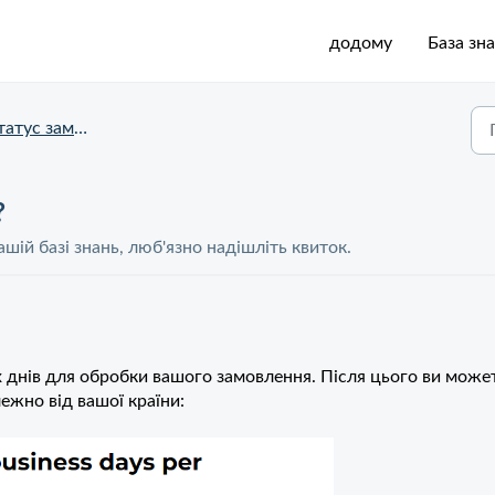
додому
База зн
с замовлення та доставки
?
шій базі знань, люб'язно надішліть квиток.
х днів для обробки вашого замовлення. Після цього ви може
лежно від вашої країни: