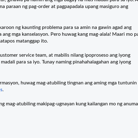
 na paraan ng pag-order at pagpapadala upang masiguro ang
gkaroon ng kaunting problema para sa amin na gawin agad ang
a ang mga kanselasyon.
Pero huwag kang mag-alala! Maari mo pa
katapos matanggap ito.
tomer service team, at mabilis nilang ipoproseso ang iyong
s madali para sa iyo. Tunay naming pinahahalagahan ang iyong
masyon, huwag mag-atubiling tingnan ang aming mga tuntunin 
ms
.
ang mag-atubiling makipag-ugnayan kung kailangan mo ng anum