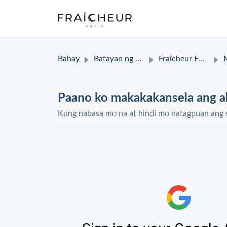
Bahay
Batayan ng kaalaman
Fraîcheur FAQ
M
Paano ko makakakansela ang a
Kung nabasa mo na at hindi mo natagpuan ang 