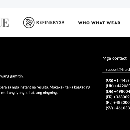
Mga contact
support@fraic
uwang gamitin.
(US) +1 (443
(UK) +44208
para sa mga instant na resulta. Makakakita ka kaagad ng
(DE) +49800
 muli ang iyong kabataang ningning.
(FR) +33800
(PL) +48800
(SV) +46103