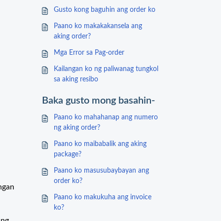
Gusto kong baguhin ang order ko
Paano ko makakakansela ang
aking order?
Mga Error sa Pag-order
Kailangan ko ng paliwanag tungkol
sa aking resibo
Baka gusto mong basahin-
Paano ko mahahanap ang numero
ng aking order?
Paano ko maibabalik ang aking
package?
Paano ko masusubaybayan ang
order ko?
ngan
Paano ko makukuha ang invoice
ko?
Ang