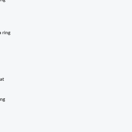
 ring
at
ang