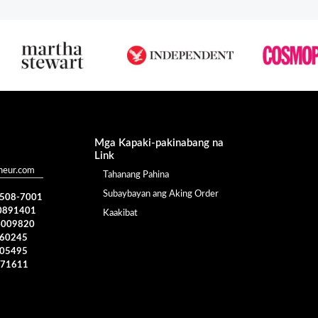
Mga Kapaki-pakinabang na
Link
heur.com
Tahanang Pahina
Subaybayan ang Aking Order
) 508-7001
0891401
Kaakibat
4009820
960245
005495
371611