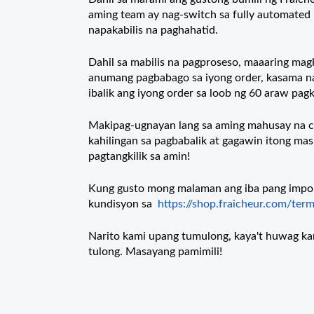
aming team ay nag-switch sa fully automated
napakabilis na paghahatid.
Dahil sa mabilis na pagproseso, maaaring ma
anumang pagbabago sa iyong order, kasama n
ibalik ang iyong order sa loob ng 60 araw pag
Makipag-ugnayan lang sa aming mahusay na cus
kahilingan sa pagbabalik at gagawin itong ma
pagtangkilik sa amin!
Kung gusto mong malaman ang iba pang impor
kundisyon sa
https://shop.fraicheur.com/ter
Narito kami upang tumulong, kaya't huwag k
tulong. Masayang pamimili!