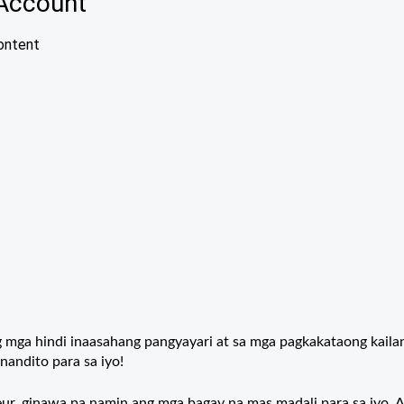
ga hindi inaasahang pangyayari at sa mga pagkakataong kaila
nandito para sa iyo!
eur, ginawa pa namin ang mga bagay na mas madali para sa iyo. 