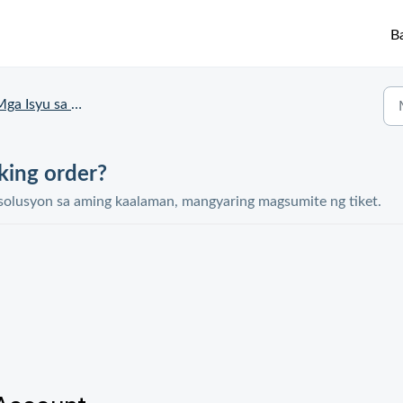
B
ga Isyu sa Order
king order?
solusyon sa aming kaalaman, mangyaring magsumite ng tiket.