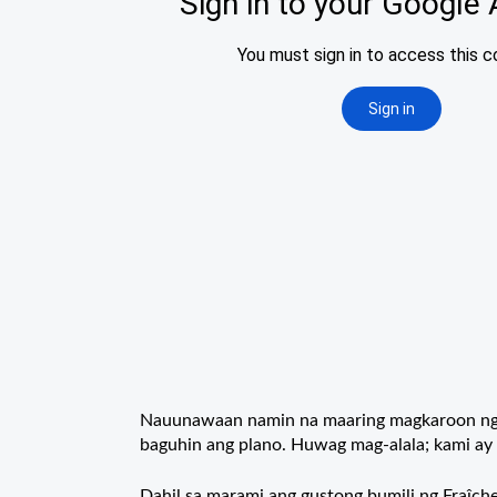
Nauunawaan namin na maaring magkaroon ng m
baguhin ang plano. Huwag mag-alala; kami ay 
Dahil sa marami ang gustong bumili ng Fraîch