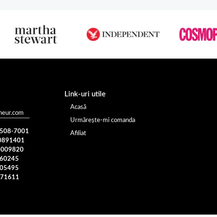
Link-uri utile
Acasă
heur.com
Urmărește-mi comanda
) 508-7001
Afiliat
0891401
4009820
960245
005495
371611