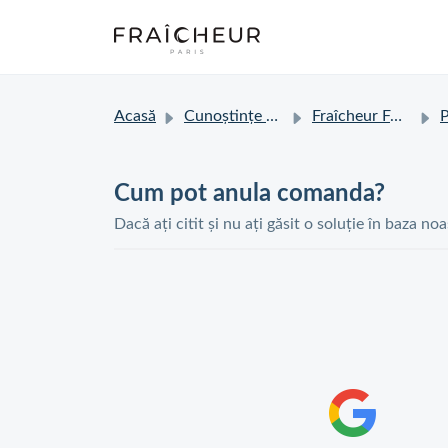
Acasă
Cunoștințe de bază
Fraîcheur FAQ
Pr
Cum pot anula comanda?
Dacă ați citit și nu ați găsit o soluție în baza no