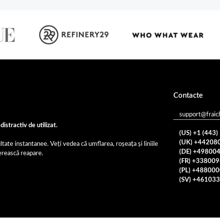
Contacte
support@fraic
distractiv de utilizat.
(US) +1 (443
(UK) +44208
ltate instantanee. Veți vedea că umflarea, roșeața și liniile
(DE) +49800
erească reapare.
(FR) +33800
(PL) +48800
(SV) +46103