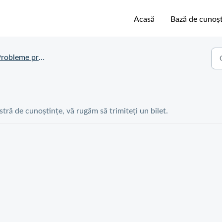
Acasă
Bază de cunoșt
obleme privind comanda
astră de cunoștințe, vă rugăm să trimiteți un bilet.