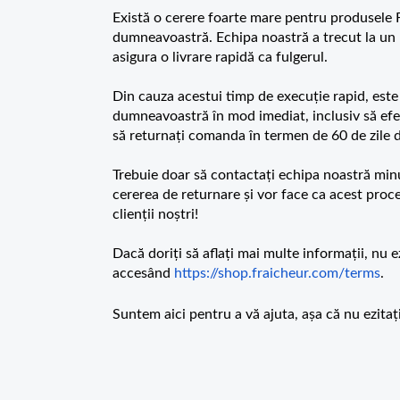
Există o cerere foarte mare pentru produsele
dumneavoastră. Echipa noastră a trecut la un
asigura o livrare rapidă ca fulgerul.
Din cauza acestui timp de execuție rapid, este 
dumneavoastră în mod imediat, inclusiv să efec
să returnați comanda în termen de 60 de zile d
Trebuie doar să contactați echipa noastră minun
cererea de returnare și vor face ca acest proc
clienții noștri!
Dacă doriți să aflați mai multe informații, nu ez
accesând
https://shop.fraicheur.com/terms
.
Suntem aici pentru a vă ajuta, așa că nu ezitaț