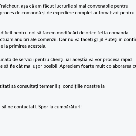
Fraîcheur
, așa că am făcut lucrurile și mai convenabile pentru
 proces de comandă și de expediere complet automatizat pentru 
dificil pentru noi să facem modificări de orice fel la comanda
tuăm anulări ale comenzii. Dar nu vă faceți griji! Puteți în cont
e la primirea acesteia.
ată de servicii pentru clienți, iar aceștia vă vor procesa rapid
es să fie cât mai ușor posibil. Apreciem foarte mult colaborarea c
itați să consultați termenii și condițiile noastre la
i să ne contactați. Spor la cumpărături
!