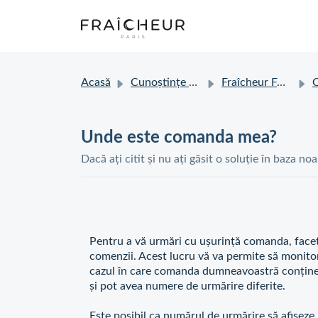
Acasă
Cunoștințe de bază
Fraîcheur FAQ
Co
Unde este comanda mea?
Dacă ați citit și nu ați găsit o soluție în baza no
Pentru a vă urmări cu ușurință comanda, faceț
comenzii. Acest lucru vă va permite să monitori
cazul în care comanda dumneavoastră conține m
și pot avea numere de urmărire diferite.
Este posibil ca numărul de urmărire să afișeze