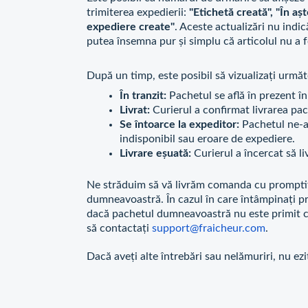
trimiterea expedierii:
"Etichetă creată", "În aș
expediere create"
. Aceste actualizări nu indi
putea însemna pur și simplu că articolul nu a f
După un timp, este posibil să vizualizați urm
În tranzit:
Pachetul se află în prezent î
Livrat:
Curierul a confirmat livrarea pa
Se întoarce la expeditor:
Pachetul ne-a
indisponibil sau eroare de expediere.
Livrare eșuată:
Curierul a încercat să li
Ne străduim să vă livrăm comanda cu prompti
dumneavoastră. În cazul în care întâmpinați pr
dacă pachetul dumneavoastră nu este primit chi
să contactați
support@fraicheur.com
.
Dacă aveți alte întrebări sau nelămuriri, nu ezi