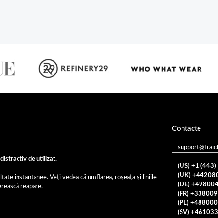
Contacte
support@fraic
distractiv de utilizat.
(US) +1 (443
(UK) +44208
ltate instantanee. Veți vedea că umflarea, roșeața și liniile
(DE) +49800
erească reapare.
(FR) +33800
(PL) +48800
(SV) +46103