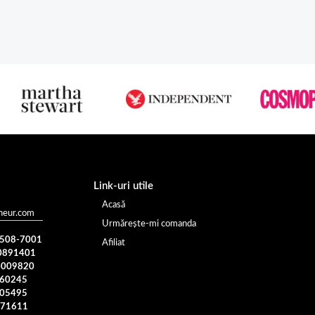
Link-uri utile
Acasă
heur.com
Urmărește-mi comanda
) 508-7001
Afiliat
0891401
4009820
960245
005495
371611