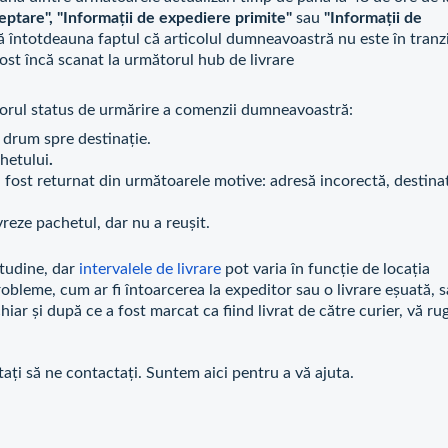
teptare", "Informații de expediere primite"
sau
"Informații de
că întotdeauna faptul că articolul dumneavoastră nu este în tranzi
ost încă scanat la următorul hub de livrare
ătorul status de urmărire a comenzii dumneavoastră:
n drum spre destinație.
chetului
.
 fost returnat din următoarele motive: adresă incorectă, destina
vreze pachetul, dar nu a reușit.
tudine, dar
intervalele de livrare
pot varia în funcție de locația
obleme, cum ar fi întoarcerea la expeditor sau o livrare eșuată, 
ar și după ce a fost marcat ca fiind livrat de către curier, vă r
tați să ne contactați. Suntem aici pentru a vă ajuta.