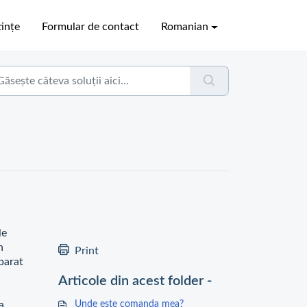
ințe
Formular de contact
Romanian
le
n
Print
parat
Articole din acest folder -
a
Unde este comanda mea?