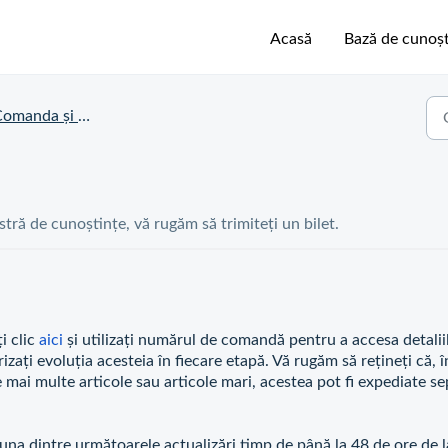
Acasă
Bază de cunoșt
manda și statusul de livrare
astră de cunoștințe, vă rugăm să trimiteți un bilet.
i clic
aici
și utilizați numărul de comandă pentru a accesa detalii
zați evoluția acesteia în fiecare etapă. Vă rugăm să rețineți că, î
ai multe articole sau articole mari, acestea pot fi expediate se
 una dintre următoarele actualizări timp de până la 48 de ore de l