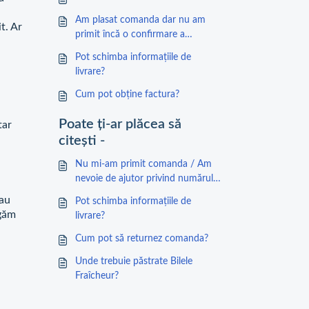
Am plasat comanda dar nu am
t. Ar
primit încă o confirmare a
comenzii
Pot schimba informațiile de
livrare?
Cum pot obține factura?
Poate ți-ar plăcea să
tar
citești -
Nu mi-am primit comanda / Am
nevoie de ajutor privind numărul
de urmărire
sau
Pot schimba informațiile de
ugăm
livrare?
Cum pot să returnez comanda?
Unde trebuie păstrate Bilele
Fraîcheur?