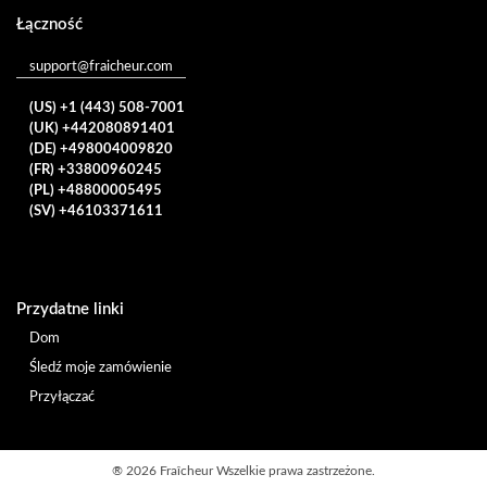
Łączność
support@fraicheur.com
(US) +1 (443) 508-7001
(UK) +442080891401
(DE) +498004009820
(FR) +33800960245
(PL) +48800005495
(SV) +46103371611
Przydatne linki
Dom
Śledź moje zamówienie
Przyłączać
®
2026 Fraîcheur
Wszelkie prawa zastrzeżone.