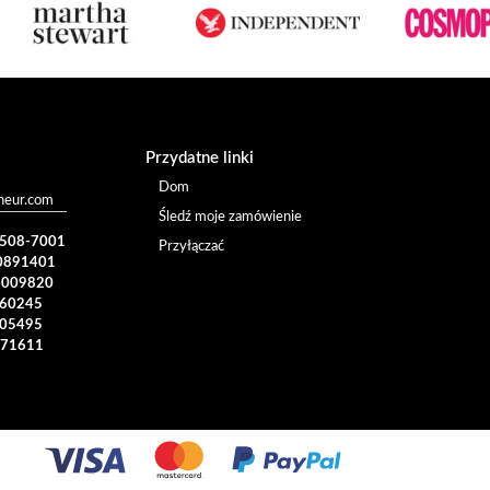
Przydatne linki
Dom
heur.com
Śledź moje zamówienie
) 508-7001
Przyłączać
0891401
4009820
960245
005495
371611