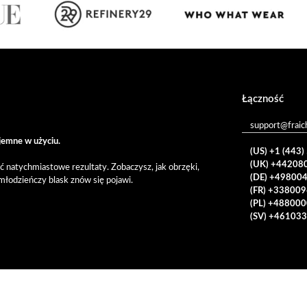
Łączność
support@fraic
yjemne w użyciu.
(US) +1 (443
(UK) +44208
ć natychmiastowe rezultaty. Zobaczysz, jak obrzęki,
(DE) +49800
 młodzieńczy blask znów się pojawi.
(FR) +33800
(PL) +48800
(SV) +46103