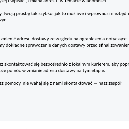
yżej i wpisać „Zmiana adresu” w temacie wiadomości.
zy Twoją prośbę tak szybko, jak to możliwe i wprowadzi niezbęd
zyn.
zmienić adresu dostawy ze względu na ograniczenia dotyczące
amy dokładne sprawdzenie danych dostawy przed sfinalizowanie
z skontaktować się bezpośrednio z lokalnym kurierem, aby popr
oże pomóc w zmianie adresu dostawy na tym etapie.
esz pomocy, nie wahaj się z nami skontaktować — nasz zespół