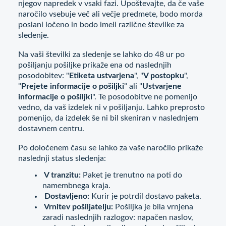
njegov napredek v vsaki fazi. Upoštevajte, da če vaše
naročilo vsebuje več ali večje predmete, bodo morda
poslani ločeno in bodo imeli različne številke za
sledenje.
Na vaši številki za sledenje se lahko do 48 ur po
pošiljanju pošiljke prikaže ena od naslednjih
posodobitev: "
Etiketa ustvarjena
", "
V postopku
",
"
Prejete informacije o pošiljki
" ali "
Ustvarjene
informacije o pošiljki
". Te posodobitve ne pomenijo
vedno, da vaš izdelek ni v pošiljanju. Lahko preprosto
pomenijo, da izdelek še ni bil skeniran v naslednjem
dostavnem centru.
Po določenem času se lahko za vaše naročilo prikaže
naslednji status sledenja:
V tranzitu:
Paket je trenutno na poti do
namembnega kraja.
Dostavljeno:
Kurir je potrdil dostavo paketa.
Vrnitev pošiljatelju:
Pošiljka je bila vrnjena
zaradi naslednjih razlogov: napačen naslov,