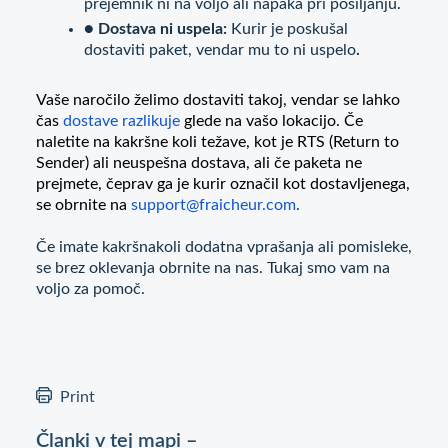
prejemnik ni na voljo ali napaka pri pošiljanju.
● Dostava ni uspela:
Kurir je poskušal
dostaviti paket, vendar mu to ni uspelo
.
Vaše naročilo želimo dostaviti takoj, vendar se lahko
čas
dostave razlikuje
glede na vašo lokacijo. Če
naletite na kakršne koli težave, kot je RTS (Return to
Sender) ali neuspešna dostava, ali če paketa ne
prejmete, čeprav ga je kurir označil kot dostavljenega,
se obrnite na
support@fraicheur.com
.
Če imate kakršnakoli dodatna vprašanja ali pomisleke,
se brez oklevanja obrnite na nas. Tukaj smo vam na
voljo za pomoč.
Print
Članki v tej mapi –