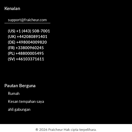
Kenalan
support@fraicheur.com
(US) +1 (443) 508-7001
(UK) +442080891401
(DE) +498004009820
(FR) +33800960245
(PL) +48800005495
(SV) +46103371611
Pautan Berguna
Rumah
Kesan tempahan saya
ahli gabungan
®
2026 Fraîcheur
Hak cipta terpelihara.