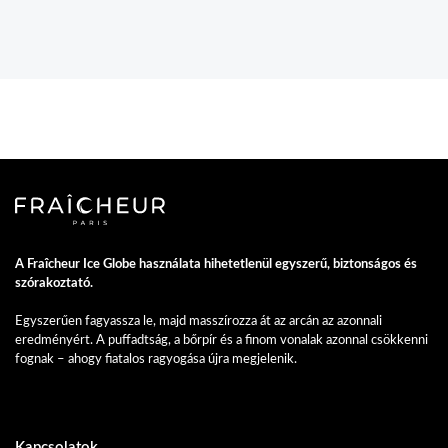
A Fraîcheur Ice Globe használata hihetetlenül egyszerű, biztonságos és
szórakoztató.
Egyszerűen fagyassza le, majd masszírozza át az arcán az azonnali
eredményért. A puffadtság, a bőrpír és a finom vonalak azonnal csökkenni
fognak – ahogy fiatalos ragyogása újra megjelenik.
Kapcsolatok