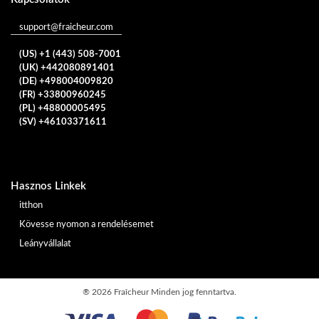
support@fraicheur.com
(US) +1 (443) 508-7001
(UK) +442080891401
(DE) +498004009820
(FR) +33800960245
(PL) +48800005495
(SV) +46103371611
Hasznos Linkek
itthon
Kövesse nyomon a rendelésemet
Leányvállalat
®
2026 Fraîcheur
Minden jog fenntartva.