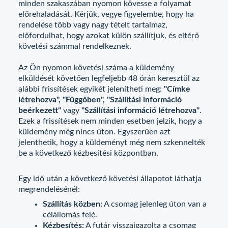
minden szakaszában nyomon kövesse a folyamat
előrehaladását. Kérjük, vegye figyelembe, hogy ha
rendelése több vagy nagy tételt tartalmaz,
előfordulhat, hogy azokat külön szállítjuk, és eltérő
követési számmal rendelkeznek.
Az Ön nyomon követési száma a küldemény
elküldését követően legfeljebb 48 órán keresztül az
alábbi frissítések egyikét jelenítheti meg:
"Címke
létrehozva", "Függőben", "Szállítási információ
beérkezett"
vagy
"Szállítási információ létrehozva"
.
Ezek a frissítések nem minden esetben jelzik, hogy a
küldemény még nincs úton. Egyszerűen azt
jelenthetik, hogy a küldeményt még nem szkennelték
be a következő kézbesítési központban.
Egy idő után a következő követési állapotot láthatja
megrendelésénél:
Szállítás közben:
A csomag jelenleg úton van a
célállomás felé.
Kézbesítés:
A futár visszaigazolta a csomag