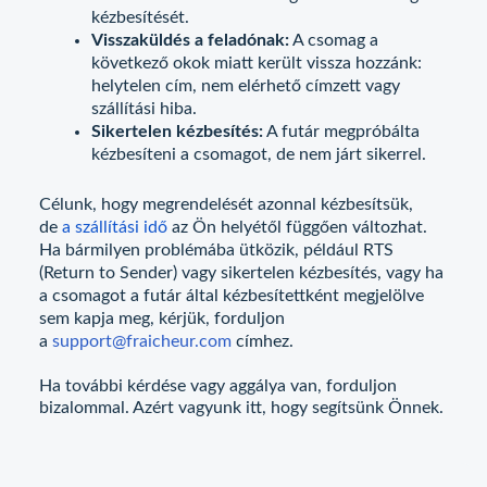
kézbesítését.
Visszaküldés a feladónak:
A csomag a
következő okok miatt került vissza hozzánk:
helytelen cím, nem elérhető címzett vagy
szállítási hiba.
Sikertelen kézbesítés:
A futár megpróbálta
kézbesíteni a csomagot, de nem járt sikerrel.
Célunk, hogy megrendelését azonnal kézbesítsük,
de
a szállítási idő
az Ön helyétől függően változhat.
Ha bármilyen problémába ütközik, például RTS
(Return to Sender) vagy sikertelen kézbesítés, vagy ha
a csomagot a futár által kézbesítettként megjelölve
sem kapja meg, kérjük, forduljon
a
support@fraicheur.com
címhez.
Ha további kérdése vagy aggálya van, forduljon
bizalommal. Azért vagyunk itt, hogy segítsünk Önnek.