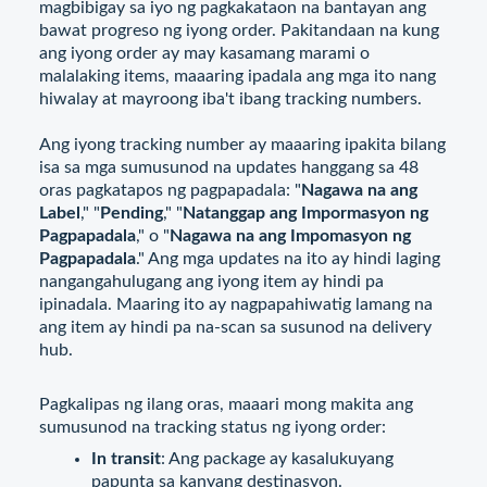
magbibigay sa iyo ng pagkakataon na bantayan ang
bawat progreso ng iyong order. Pakitandaan na kung
ang iyong order ay may kasamang marami o
malalaking items, maaaring ipadala ang mga ito nang
hiwalay at mayroong iba't ibang tracking numbers.
Ang iyong tracking number ay maaaring ipakita bilang
isa sa mga sumusunod na updates hanggang sa 48
oras pagkatapos ng pagpapadala: "
Nagawa na ang
Label
," "
Pending
," "
Natanggap ang Impormasyon ng
Pagpapadala
," o "
Nagawa na ang Impomasyon ng
Pagpapadala
." Ang mga updates na ito ay hindi laging
nangangahulugang ang iyong item ay hindi pa
ipinadala. Maaring ito ay nagpapahiwatig lamang na
ang item ay hindi pa na-scan sa susunod na delivery
hub.
Pagkalipas ng ilang oras, maaari mong makita ang
sumusunod na tracking status ng iyong order:
In transit
: Ang package ay kasalukuyang
papunta sa kanyang destinasyon.