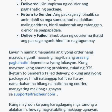
Delivered
: Kinumpirma ng courier ang
paghahatid ng package.
Return to Sender
: Ang package ay ibinalik sa
amin dahil sa mga sumusunod na dahilan:
maling address, hindi makontak ang tatanggap,
o error sa pagpapadala.
Delivery Failed
: Sinubukan ng courier na ihatid
ang package ngunit hindi ito nagtagumpay.
Layunin naming maipadala ang iyong order nang
maayos, ngunit maaaring mag-iba ang
oras ng
paghahatid
depende sa iyong lokasyon. Kung
mayroon kang anumang problema, tulad ng RTS
(Return to Sender) o failed delivery, o kung ang iyong
package ay hindi natanggap kahit na ito ay
namarkahan na bilang naihatid na ng courier,
mangyaring makipag-ugnayan
sa
support@fraicheur.com
.
Kung mayroon ka pang karagdagang mga tanong o
alalahanin, huwag mag-atubiling makipag-ugnayan.