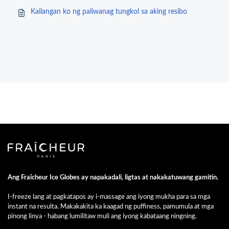
Kailangan ko ng paliwanag tungkol sa aking resibo
Ang Fraîcheur Ice Globes ay napakadali, ligtas at nakakatuwang gamitin.
I-freeze lang at pagkatapos ay i-massage ang iyong mukha para sa mga
instant na resulta. Makakakita ka kaagad ng puffiness, pamumula at mga
pinong linya - habang lumilitaw muli ang iyong kabataang ningning.