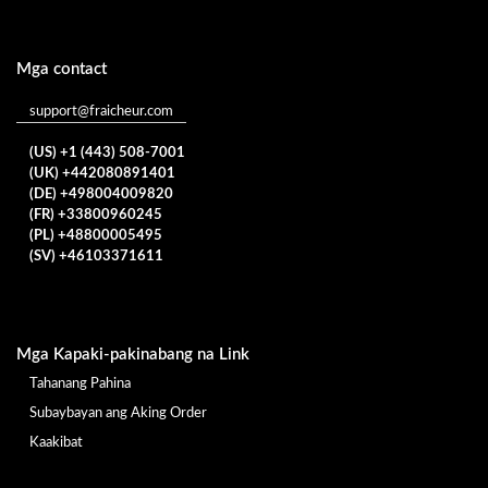
Mga contact
support@fraicheur.com
(US) +1 (443) 508-7001
(UK) +442080891401
(DE) +498004009820
(FR) +33800960245
(PL) +48800005495
(SV) +46103371611
Mga Kapaki-pakinabang na Link
Tahanang Pahina
Subaybayan ang Aking Order
Kaakibat