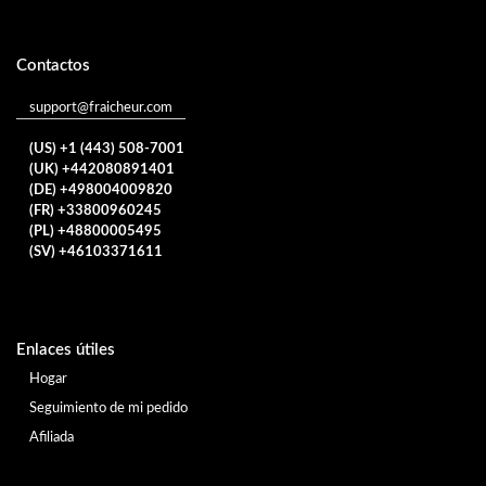
Contactos
support@fraicheur.com
(US) +1 (443) 508-7001
(UK) +442080891401
(DE) +498004009820
(FR) +33800960245
(PL) +48800005495
(SV) +46103371611
Enlaces útiles
Hogar
Seguimiento de mi pedido
Afiliada