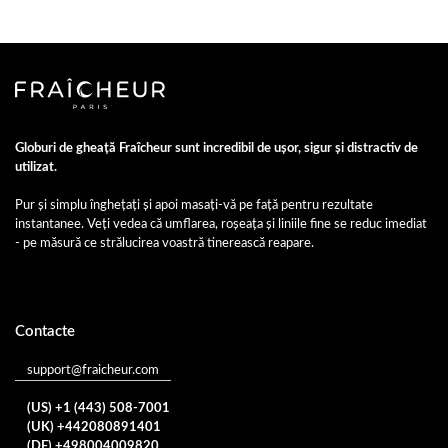
Globuri de gheață Fraîcheur sunt incredibil de ușor, sigur și distractiv de
utilizat.
Pur și simplu înghețați și apoi masați-vă pe față pentru rezultate
instantanee. Veți vedea că umflarea, roșeața și liniile fine se reduc imediat
- pe măsură ce strălucirea voastră tinerească reapare.
Contacte
support@fraicheur.com
(US) +1 (443) 508-7001
(UK) +442080891401
(DE) +498004009820