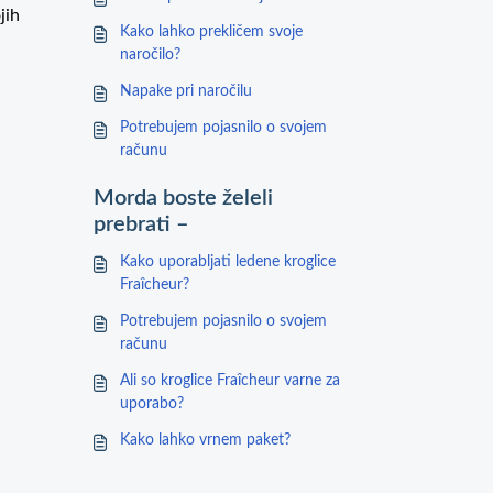
jih
Kako lahko prekličem svoje
naročilo?
Napake pri naročilu
Potrebujem pojasnilo o svojem
računu
Morda boste želeli
prebrati –
Kako uporabljati ledene kroglice
Fraîcheur?
Potrebujem pojasnilo o svojem
računu
Ali so kroglice Fraîcheur varne za
uporabo?
Kako lahko vrnem paket?