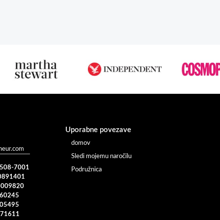
Uporabne povezave
domov
heur.com
Sledi mojemu naročilu
) 508-7001
Podružnica
0891401
4009820
960245
005495
371611