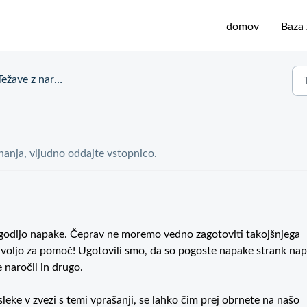
domov
Baza 
ežave z naročilom
 znanja, vljudno oddajte vstopnico.
 zgodijo napake. Čeprav ne moremo vedno zagotoviti takojšnjega
voljo za pomoč! Ugotovili smo, da so pogoste napake strank na
e naročil in drugo.
leke v zvezi s temi vprašanji, se lahko čim prej obrnete na našo