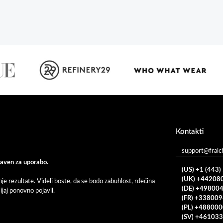
Kontakti
support@fraic
baven za uporabo.
(US) +1 (443
(UK) +44208
je rezultate. Videli boste, da se bodo zabuhlost, rdečina
(DE) +49800
jaj ponovno pojavil.
(FR) +33800
(PL) +48800
(SV) +46103