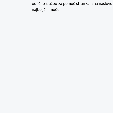
odlično službo za pomoč strankam na naslov
najboljših močeh.