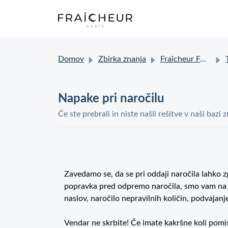
Domov
Zbirka znanja
Fraîcheur FAQ
T
Napake pri naročilu
Če ste prebrali in niste našli rešitve v naši bazi
Zavedamo se, da se pri oddaji naročila lahko
popravka pred odpremo naročila, smo vam na 
naslov, naročilo nepravilnih količin, podvajanj
Vendar ne skrbite! Če imate kakršne koli pomis