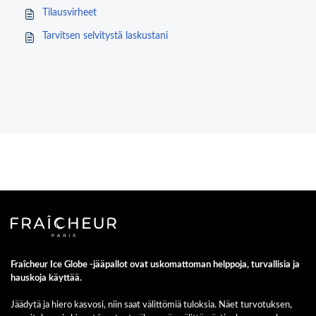
Tilausvirheet
Tarvitsen selvitystä laskustani
Fraîcheur Ice Globe -jääpallot ovat uskomattoman helppoja, turvallisia ja
hauskoja käyttää.
Jäädytä ja hiero kasvosi, niin saat välittömiä tuloksia. Näet turvotuksen,