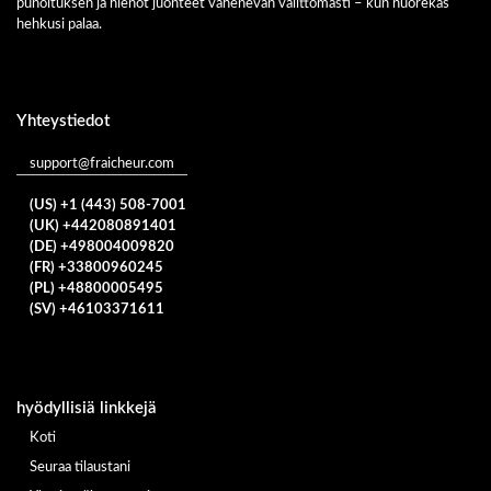
punoituksen ja hienot juonteet vähenevän välittömästi – kun nuorekas
hehkusi palaa.
Yhteystiedot
support@fraicheur.com
(US) +1 (443) 508-7001
(UK) +442080891401
(DE) +498004009820
(FR) +33800960245
(PL) +48800005495
(SV) +46103371611
hyödyllisiä linkkejä
Koti
Seuraa tilaustani