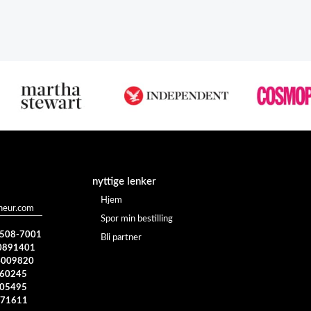
nyttige lenker
Hjem
heur.com
Spor min bestilling
) 508-7001
Bli partner
0891401
4009820
960245
005495
371611