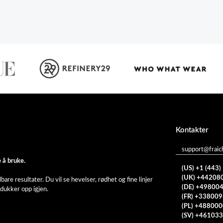
Kontakter
support@fraic
 å bruke.
(US) +1 (443
(UK) +44208
re resultater. Du vil se hevelser, rødhet og fine linjer
(DE) +49800
dukker opp igjen.
(FR) +33800
(PL) +48800
(SV) +46103