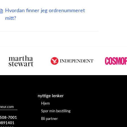
Hvordan finner jeg ordrenummeret
mitt?
nyttige lenker
Hjem
heur.com
Spor min bestilling
) 508-7001
Bli partner
0891401