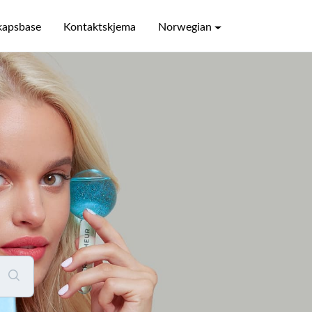
kapsbase
Kontaktskjema
Norwegian