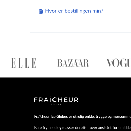
Hvor er bestillingen min?
Fraîcheur Ice Globes er utrolig enkle, trygge og morsomme
Bare frys ned og masser deretter over ansiktet for umiddelba