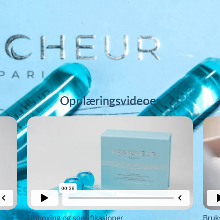
Opplæringsvideoer
Unboxing og spesifikasjoner
Bruk