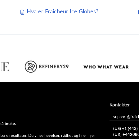
Hva er Fraîcheur Ice Globes?
Kontakter
support@fraic
 å bruke.
(US) +1 (443
(UK) +44208
re resultater. Du vil se hevelser, rødhet og fine linjer