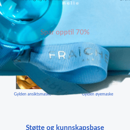
Sjekk hva annet vi har i butikken
Spar opptil 70%
Gylden ansiktsmaske
Gylden øyemaske
Støtte og kunnskapsbase