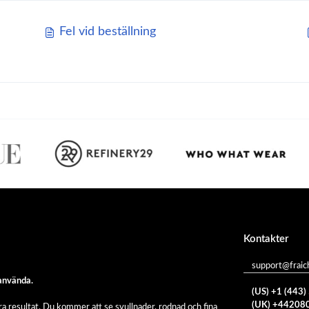
Fel vid beställning
Kontakter
support@fraic
 använda.
(US) +1 (443
(UK) +44208
a resultat. Du kommer att se svullnader, rodnad och fina