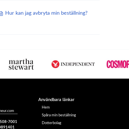
Hur kan jag avbryta min beställning?
Användbara länkar
Hem
heur.com
Spåra min beställning
) 508-7001
Dotterbolag
0891401