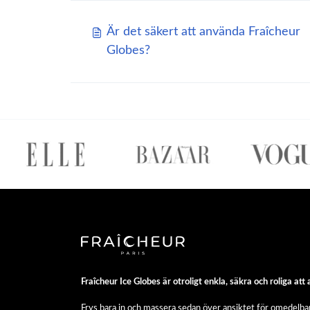
Är det säkert att använda Fraîcheur
Globes?
Fraîcheur Ice Globes är otroligt enkla, säkra och roliga att
Frys bara in och massera sedan över ansiktet för omedelbar