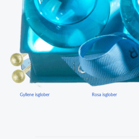
Gyllene isglober
Rosa isglober