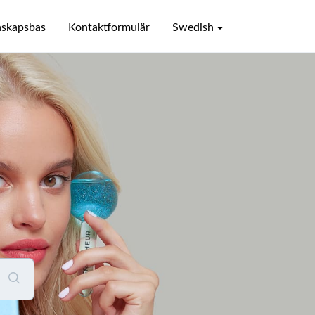
skapsbas
Kontaktformulär
Swedish