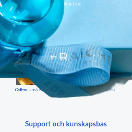
Se vad annat vi har i butiken
Spara Upp Till 70%
Gyllene ansiktsmask
Gyllene ögonmask
Support och kunskapsbas