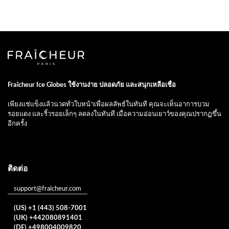
Fraîcheur Ice Globes ใช้งานง่าย ปลอดภัย และสนุกเหลือเชื่อ
เพียงแช่แข็งแล้วนวดทั่วใบหน้าเพื่อผลลัพธ์ในทันที คุณจะเห็นอาการบวม
รอยแดง และริ้วรอยเล็กๆ ลดลงในทันที เมื่อความอ่อนเยาว์ของคุณปรากฏขึ้น
อีกครั้ง
ติดต่อ
support@fraicheur.com
(US) +1 (443) 508-7001
(UK) +442080891401
(DE) +498004009820