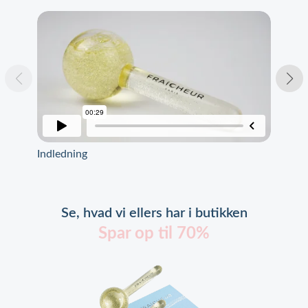
Indledning
Udpa
Se, hvad vi ellers har i butikken
Spar op til 70%