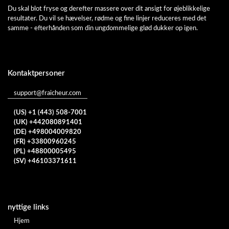
Du skal blot fryse og derefter massere over dit ansigt for øjeblikkelige
resultater. Du vil se hævelser, rødme og fine linjer reduceres med det
samme - efterhånden som din ungdommelige glød dukker op igen.
Kontaktpersoner
support@fraicheur.com
(US) +1 (443) 508-7001
(UK) +442080891401
(DE) +498004009820
(FR) +33800960245
(PL) +48800005495
(SV) +46103371611
nyttige links
Hjem