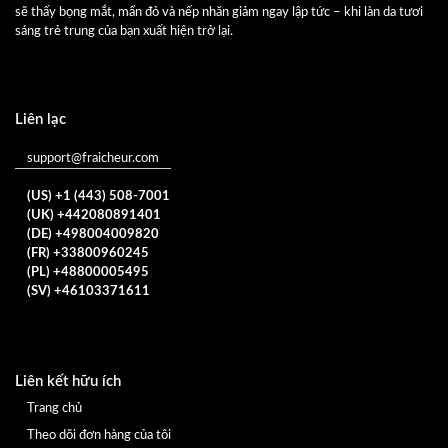
sẽ thấy bọng mắt, mẩn đỏ và nếp nhăn giảm ngay lập tức – khi làn da tươi
sáng trẻ trung của bạn xuất hiện trở lại.
Liên lạc
support@fraicheur.com
(US) +1 (443) 508-7001
(UK) +442080891401
(DE) +498004009820
(FR) +33800960245
(PL) +48800005495
(SV) +46103371611
Liên kết hữu ích
Trang chủ
Theo dõi đơn hàng của tôi