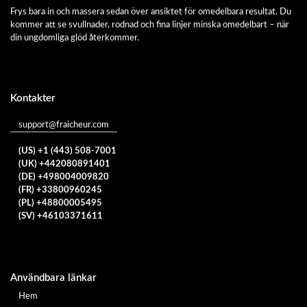
Frys bara in och massera sedan över ansiktet för omedelbara resultat. Du
kommer att se svullnader, rodnad och fina linjer minska omedelbart – när
din ungdomliga glöd återkommer.
Kontakter
support@fraicheur.com
(US) +1 (443) 508-7001
(UK) +442080891401
(DE) +498004009820
(FR) +33800960245
(PL) +48800005495
(SV) +46103371611
Användbara länkar
Hem