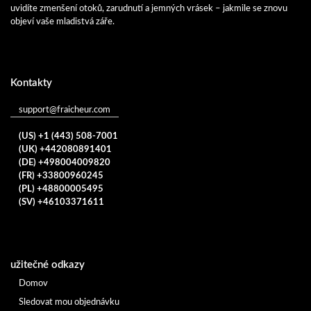
uvidíte zmenšení otoků, zarudnutí a jemných vrásek – jakmile se znovu
objeví vaše mladistvá záře.
Kontakty
support@fraicheur.com
(US) +1 (443) 508-7001
(UK) +442080891401
(DE) +498004009820
(FR) +33800960245
(PL) +48800005495
(SV) +46103371611
užitečné odkazy
Domov
Sledovat mou objednávku