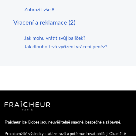
Zobrazit vše 8
Vracení a reklamace (2)
Jak mohu vrátit svůj balíček?
Jak dlouho trvá vyřízení vrácení peněz?
Fraîcheur Ice Globes jsou neuvěřitelně snadné, bezpečné a zábavné.
Pro okamžité výsledky stačí zmrazit a poté masírovat obličej. Okamžitě