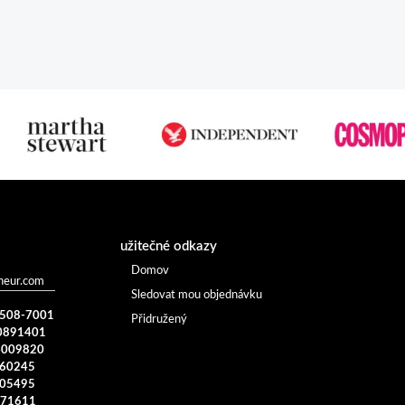
užitečné odkazy
Domov
heur.com
Sledovat mou objednávku
) 508-7001
Přidružený
0891401
4009820
960245
005495
371611