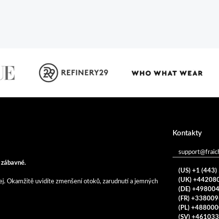
Kontakty
support@fraic
a zábavné.
(US) +1 (443
(UK) +44208
čej. Okamžitě uvidíte zmenšení otoků, zarudnutí a jemných
(DE) +49800
(FR) +33800
(PL) +48800
(SV) +46103