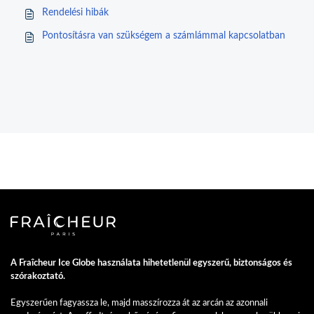
Rendelési hibák
Pontosításra van szükségem a számlámmal kapcsolatban
A Fraîcheur Ice Globe használata hihetetlenül egyszerű, biztonságos és
szórakoztató.
Egyszerűen fagyassza le, majd masszírozza át az arcán az azonnali