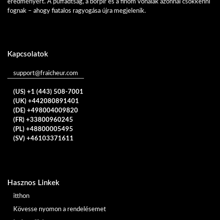
eredményért. A puffadtság, a bőrpír és a finom vonalak azonnal csökkenni
fognak – ahogy fiatalos ragyogása újra megjelenik.
Kapcsolatok
support@fraicheur.com
(US) +1 (443) 508-7001
(UK) +442080891401
(DE) +498004009820
(FR) +33800960245
(PL) +48800005495
(SV) +46103371611
Hasznos Linkek
itthon
Kövesse nyomon a rendelésemet