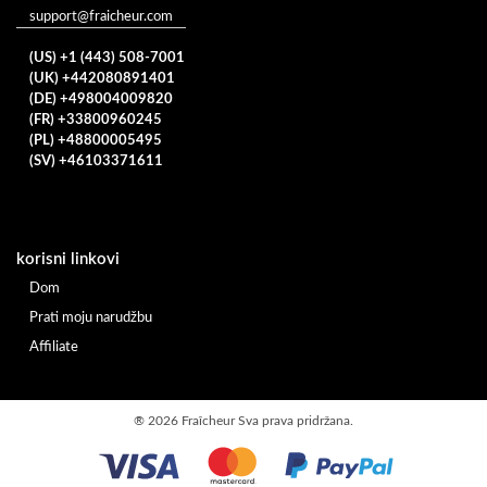
support@fraicheur.com
(US) +1 (443) 508-7001
(UK) +442080891401
(DE) +498004009820
(FR) +33800960245
(PL) +48800005495
(SV) +46103371611
korisni linkovi
Dom
Prati moju narudžbu
Affiliate
®
2026 Fraîcheur
Sva prava pridržana.