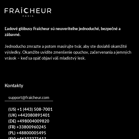
Ľadové glóbusy Fraîcheur sú neuveriteľne jednoduché, bezpečné a
zábavné.
Jednoducho zmrazte a potom masírujte tvár, aby ste dosiahli okamžité
výsledky. Okamžite uvidíte zmenšenie opuchov, začervenania a jemných
vrások – keď sa opäť objaví váš mladistvý lesk.
Kontakty
support@fraicheur.com
(US) +1 (443) 508-7001
(UK) +442080891401
(DE) +498004009820
(FR) +33800960245
(PL) +48800005495