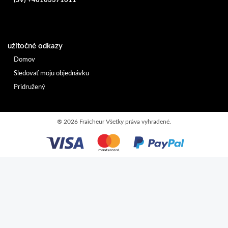
(SV) +46103371611
užitočné odkazy
Domov
Sledovať moju objednávku
Pridružený
®
2026 Fraîcheur
Všetky práva vyhradené.