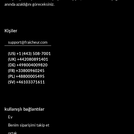
anında azaldığını göreceksiniz.
Kişiler
support@fraicheur.com
(US) +1 (443) 508-7001
(UK) +442080891401
(DE) +498004009820
(FR) +33800960245
(PL) +48800005495
(SV) +46103371611
kullanışlı bağlantılar
Ev
Benim siparişimi takip et
ortak