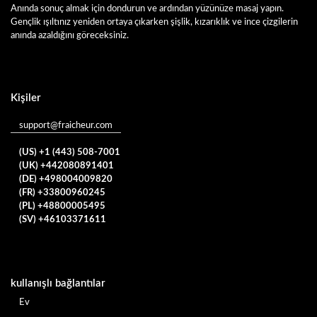
Anında sonuç almak için dondurun ve ardından yüzünüze masaj yapın.
Gençlik ışıltınız yeniden ortaya çıkarken şişlik, kızarıklık ve ince çizgilerin
anında azaldığını göreceksiniz.
Kişiler
support@fraicheur.com
(US) +1 (443) 508-7001
(UK) +442080891401
(DE) +498004009820
(FR) +33800960245
(PL) +48800005495
(SV) +46103371611
kullanışlı bağlantılar
Ev