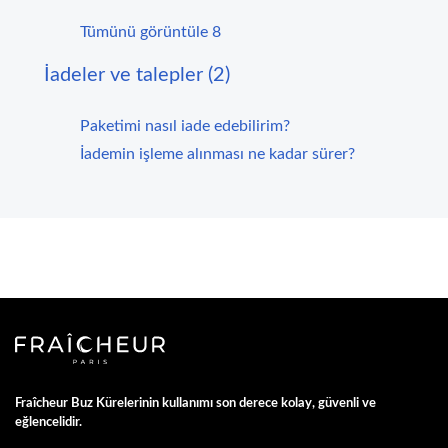
Tümünü görüntüle 8
İadeler ve talepler (2)
Paketimi nasıl iade edebilirim?
İademin işleme alınması ne kadar sürer?
Fraîcheur Buz Kürelerinin kullanımı son derece kolay, güvenli ve
eğlencelidir.