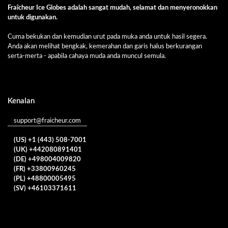
Fraîcheur Ice Globes adalah sangat mudah, selamat dan menyeronokkan
untuk digunakan.
Cuma bekukan dan kemudian urut pada muka anda untuk hasil segera.
Anda akan melihat bengkak, kemerahan dan garis halus berkurangan
serta-merta - apabila cahaya muda anda muncul semula.
Kenalan
support@fraicheur.com
(US) +1 (443) 508-7001
(UK) +442080891401
(DE) +498004009820
(FR) +33800960245
(PL) +48800005495
(SV) +46103371611